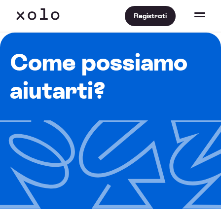
Registrati
Come possiamo
aiutarti?