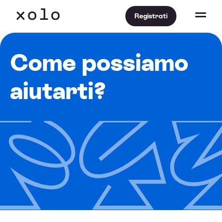
Registrati
Come possiamo
aiutarti?