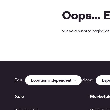
Oops... 
Vuelve a nuestra página d
País
Idioma
Location independent
Esp
Xolo
Marketpl