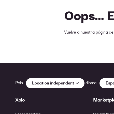
Oops... 
Vuelve a nuestra página d
País
Idioma
Location independent
Esp
Xolo
Marketpl