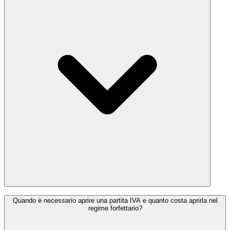
contributi previdenziali (INPS), che il calcolatore tiene
automaticamente in conto.
La scelta tra il regime forfettario e il regime ordinario dipende dai
Quando è necessario aprire una partita IVA e quanto costa aprirla nel
ricavi e dalle spese della tua attività. Il regime forfettario è
regime forfettario?
generalmente più vantaggioso per chi non supera la soglia di ricavi
di €85.000 e ha meno spese deducibili, poiché semplifica gli