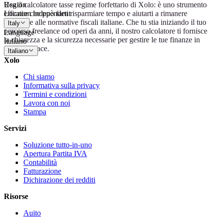
Usa il calcolatore tasse regime forfettario di Xolo: è uno strumento
Region
efficace che può farti risparmiare tempo e aiutarti a rimanere
Location independent
conforme alle normative fiscali italiane. Che tu stia iniziando il tuo
Italy
percorso freelance od operi da anni, il nostro calcolatore ti fornisce
Language
la chiarezza e la sicurezza necessarie per gestire le tue finanze in
Italiano
modo efficace.
Italiano
Xolo
Chi siamo
Informativa sulla privacy
Termini e condizioni
Lavora con noi
Stampa
Servizi
Soluzione tutto-in-uno
Apertura Partita IVA
Contabilità
Fatturazione
Dichirazione dei redditi
Risorse
Auito