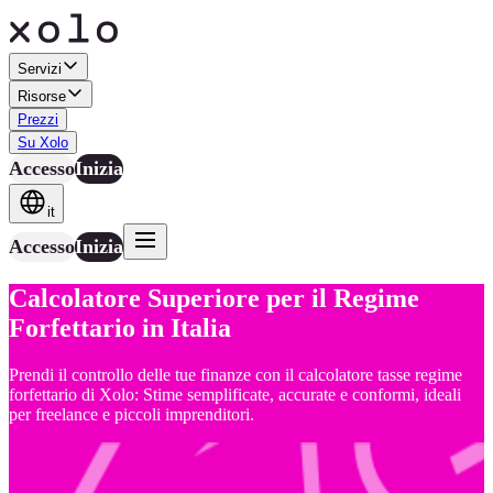
Servizi
Risorse
Prezzi
Su Xolo
Accesso
Inizia
it
Accesso
Inizia
Calcolatore Superiore per il Regime
Forfettario in Italia
Prendi il controllo delle tue finanze con il calcolatore tasse regime
forfettario di Xolo: Stime semplificate, accurate e conformi, ideali
per freelance e piccoli imprenditori.