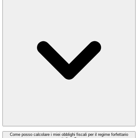
continuativamente, devi aprire una partita IVA anche se il tuo reddito
è inferiore a una certa soglia. Tuttavia, se la tua attività è occasionale
e non continuativa, puoi guadagnare fino a €5.000 all'anno senza
bisogno di aprire una partita IVA. Se superi questo limite di €5.000,
sei tenuto ad aprire una partita IVA, anche se l'attività rimane
occasionale.
I freelance nel regime forfettario beneficiano di obblighi contabili
Come posso calcolare i miei obblighi fiscali per il regime forfettario