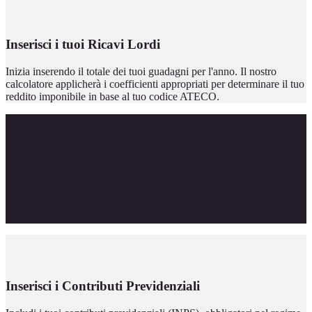
Inserisci i tuoi Ricavi Lordi
Inizia inserendo il totale dei tuoi guadagni per l'anno. Il nostro
calcolatore applicherà i coefficienti appropriati per determinare il tuo
reddito imponibile in base al tuo codice ATECO.
Scegli il tuo Codice ATECO
Seleziona il codice ATECO che meglio corrisponde al tuo settore di
attività. Questo garantirà che venga applicato il corretto coefficiente
di riduzione fiscale.
Inserisci i Contributi Previdenziali