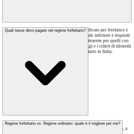
Il regime forfettario è un regime fiscale semplificato per freelance e
Quali tasse devo pagare nel regime forfettario?
ditte individualiin Italia. Offre un'aliquota fiscale inferiore e requisiti
contabili semplificati, rendendolo una scelta attraente per quelli con
ricavi più bassi. Puoi
leggere di più
sui vantaggi e i criteri di idoneità
nella nostra guida dettagliata sul regime forfettario in Italia.
Nel regime forfettario, pagherai un'unica imposta basata sul tuo
Regime forfettario vs. Regime ordinario: quale è il migliore per me?
reddito imponibile regolato. Questa aliquota è del 5% o del 15%, a
seconda dell'età della tua attività. Inoltre, sei responsabile dei