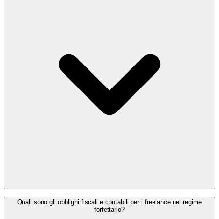
obblighi fiscali e offre un'aliquota fiscale più bassa.
È necessario aprire una partita IVA (P.IVA) quando svolgi un'attività
Quali sono gli obblighi fiscali e contabili per i freelance nel regime
economica abituale, continua e organizzata, indipendentemente dai
forfettario?
tuoi ricavi annuali. Questo significa che se operi professionalmente e