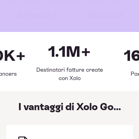
Athens
to 🇨🇾
Nicosia
1.1M+
0K+
1
Destinatari fatture create
ancers
Pa
con Xolo
I vantaggi di Xolo Go...