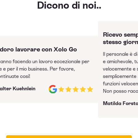
Dicono di noi..
Ricevo sempre i 
stesso giorno
 lavorare con Xolo Go
Il personale è di alto l
facendo un lavoro eccezionale per
e amichevole, tutto f
 il mio business. Per favore,
velocemente e senza
te così!
semplicemente stupito
funzioni velocemente 
 Kuehnlein
Non posso raccomand
Matilda Forstadius