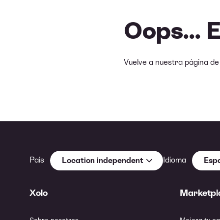
Oops... 
Vuelve a nuestra página d
País
Idioma
Location independent
Esp
Xolo
Marketpl