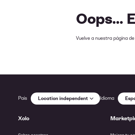
Oops... 
Vuelve a nuestra página d
País
Idioma
Location independent
Esp
Xolo
Marketpl