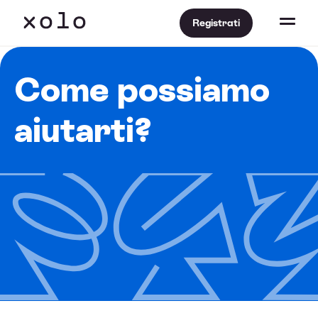
Registrati
Come possiamo
aiutarti?