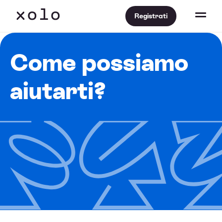
Registrati
Come possiamo
aiutarti?