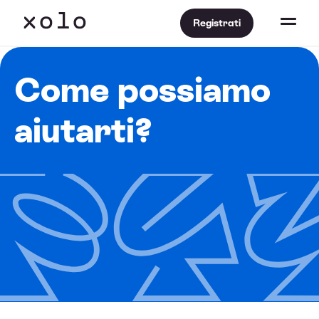
Registrati
Come possiamo
aiutarti?