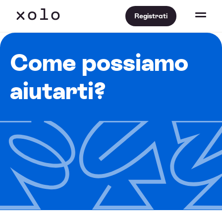
Registrati
Come possiamo
aiutarti?