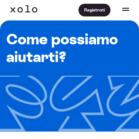
Registrati
Come possiamo
aiutarti?