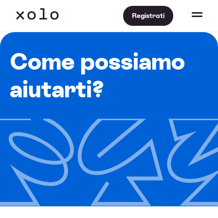
Registrati
Come possiamo
aiutarti?