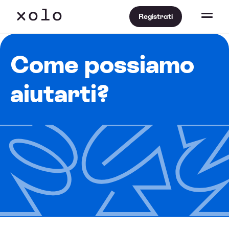
Registrati
Come possiamo
aiutarti?