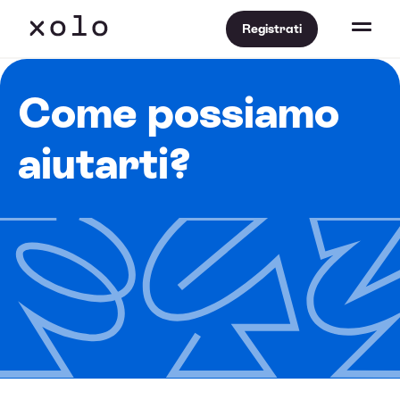
Registrati
Come possiamo
aiutarti?