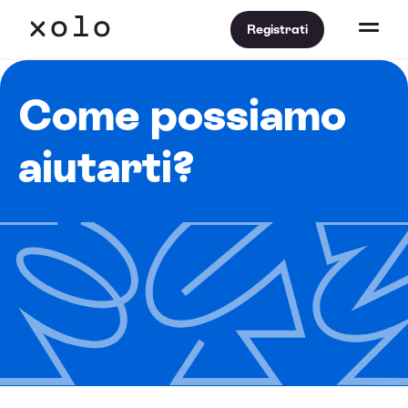
Registrati
Come possiamo
aiutarti?