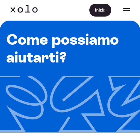
Inizia
Come possiamo
aiutarti?