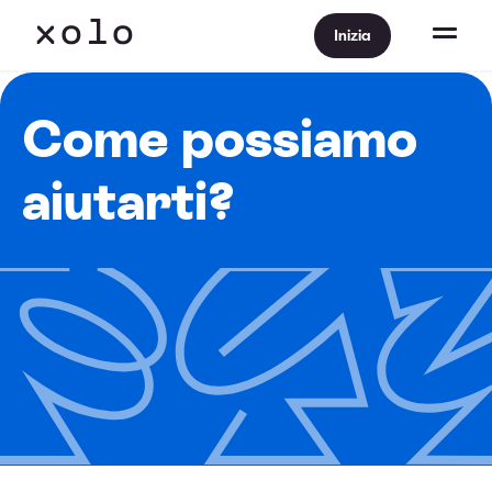
Inizia
Come possiamo
aiutarti?