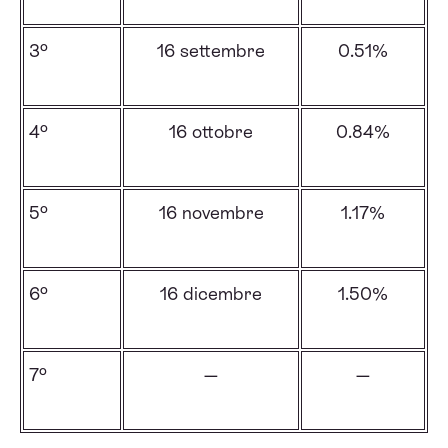
3º
16 settembre
0.51%
4º
16 ottobre
0.84%
5º
16 novembre
1.17%
6º
16 dicembre
1.50%
7º
—
—