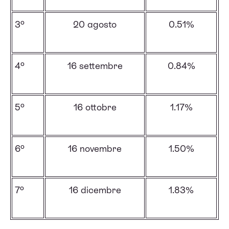
3º
20 agosto
0.51%
4º
16 settembre
0.84%
5º
16 ottobre
1.17%
6º
16 novembre
1.50%
7º
16 dicembre
1.83%