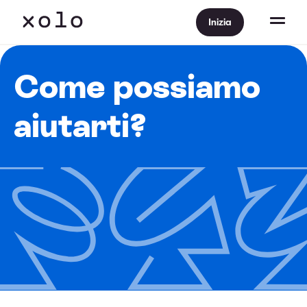
Inizia
Come possiamo
aiutarti?