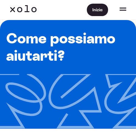
Inizia
Come possiamo
aiutarti?