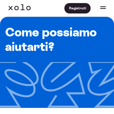
Registrati
Come possiamo
aiutarti?