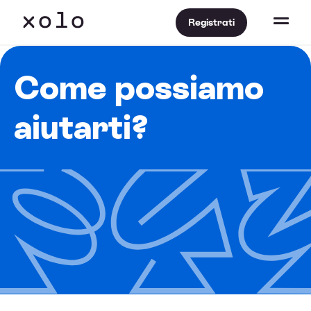
Registrati
Come possiamo
aiutarti?