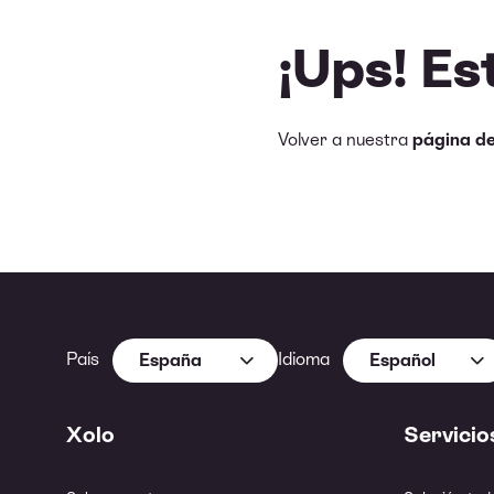
¡Ups! Es
Volver a nuestra
página d
País
Idioma
España
Español
Xolo
Servicio