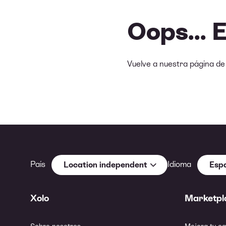
Oops... 
Vuelve a nuestra página d
País
Idioma
Location independent
Esp
Xolo
Marketpl