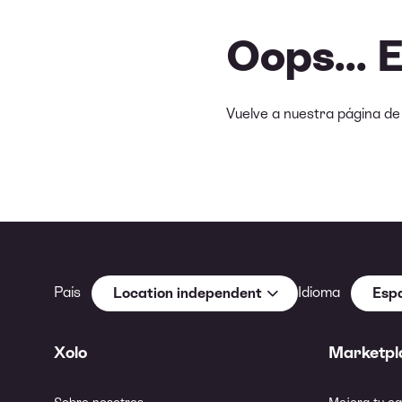
Oops... 
Vuelve a nuestra página d
País
Idioma
Location independent
Esp
Xolo
Marketpl