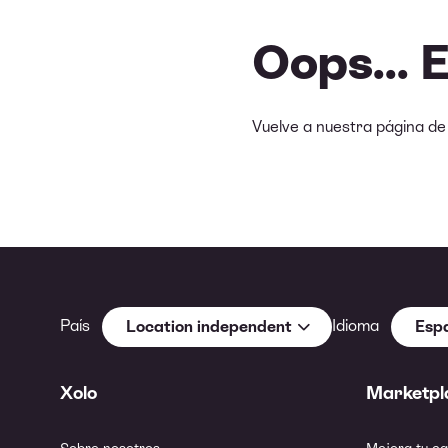
Oops... 
Vuelve a nuestra página d
País
Idioma
Location independent
Esp
Xolo
Marketpl