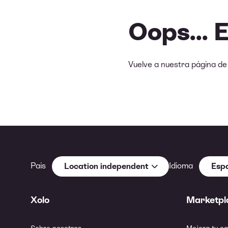
Oops... 
Vuelve a nuestra página d
País
Idioma
Location independent
Esp
Xolo
Marketpl