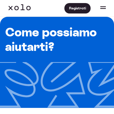
Registrati
Come possiamo
aiutarti?