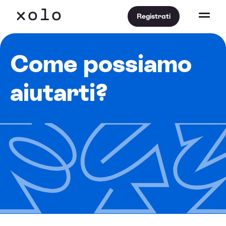
Registrati
Come possiamo
aiutarti?