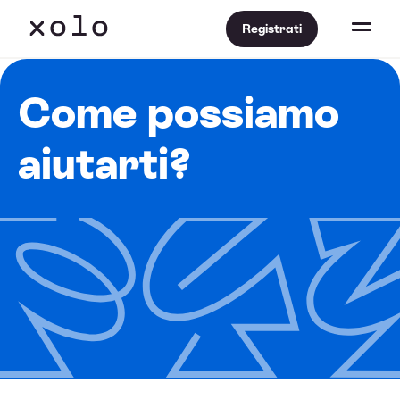
Registrati
Come possiamo
aiutarti?