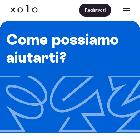
Registrati
Come possiamo
aiutarti?