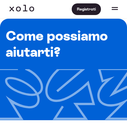
Registrati
Come possiamo
aiutarti?