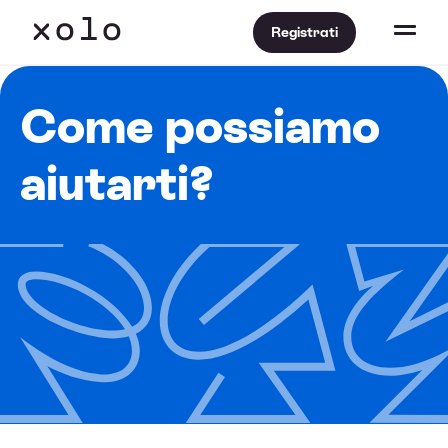
Registrati
Come possiamo
aiutarti?