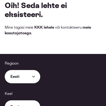
Oih! Seda lehte ei
eksisteeri.
Mine tagasi meie
KKK lehele
või kontakteeru
meie
kasutajatoega
.
Regioon
Eesti
Keel