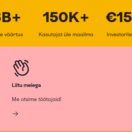
6B+
150K+
€1
e väärtus
Kasutajat üle maailma
Investorit
Liitu meiega
Me otsime töötajaid!