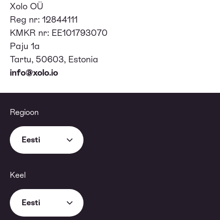
Xolo OÜ
Reg nr: 12844111
KMKR nr: EE101793070
Paju 1a
Tartu, 50603, Estonia
info@xolo.io
Regioon
Eesti
Keel
Eesti