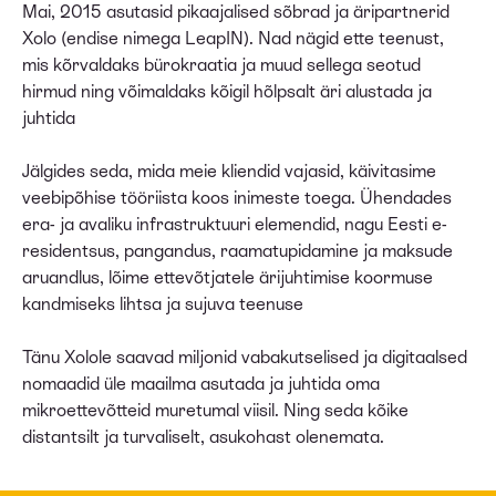
Mai, 2015 asutasid pikaajalised sõbrad ja äripartnerid
Xolo (endise nimega LeapIN). Nad nägid ette teenust,
mis kõrvaldaks bürokraatia ja muud sellega seotud
hirmud ning võimaldaks kõigil hõlpsalt äri alustada ja
juhtida
Jälgides seda, mida meie kliendid vajasid, käivitasime
veebipõhise tööriista koos inimeste toega. Ühendades
era- ja avaliku infrastruktuuri elemendid, nagu Eesti e-
residentsus, pangandus, raamatupidamine ja maksude
aruandlus, lõime ettevõtjatele ärijuhtimise koormuse
kandmiseks lihtsa ja sujuva teenuse
Tänu Xolole saavad miljonid vabakutselised ja digitaalsed
nomaadid üle maailma asutada ja juhtida oma
mikroettevõtteid muretumal viisil. Ning seda kõike
distantsilt ja turvaliselt, asukohast olenemata.