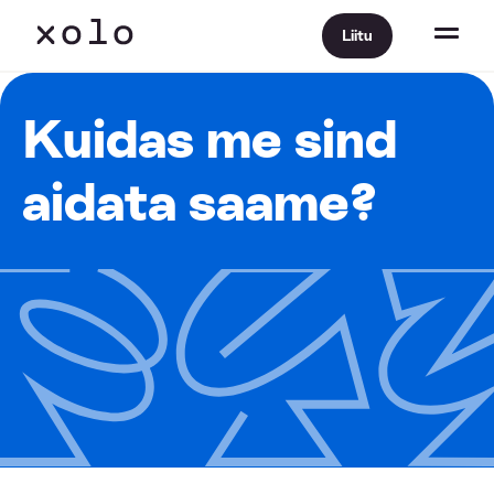
Liitu
Kuidas me sind
aidata saame?