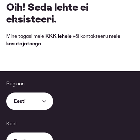
Oih! Seda lehte ei
eksisteeri.
Mine tagasi meie
KKK lehele
või kontakteeru
meie
kasutajatoega
.
Regioon
Eesti
Keel