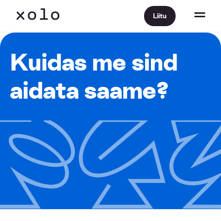
Liitu
Kuidas me sind
aidata saame?