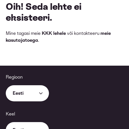
Oih! Seda lehte ei
eksisteeri.
Mine tagasi meie
KKK lehele
või kontakteeru
meie
kasutajatoega
.
Regioon
Eesti
Keel