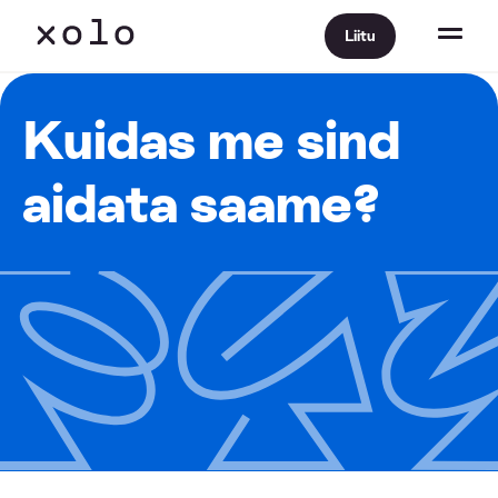
Liitu
Kuidas me sind
aidata saame?