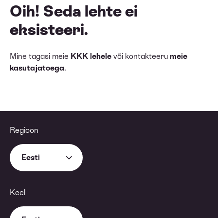
Oih! Seda lehte ei
eksisteeri.
Mine tagasi meie
KKK lehele
või kontakteeru
meie
kasutajatoega
.
Regioon
Eesti
Keel