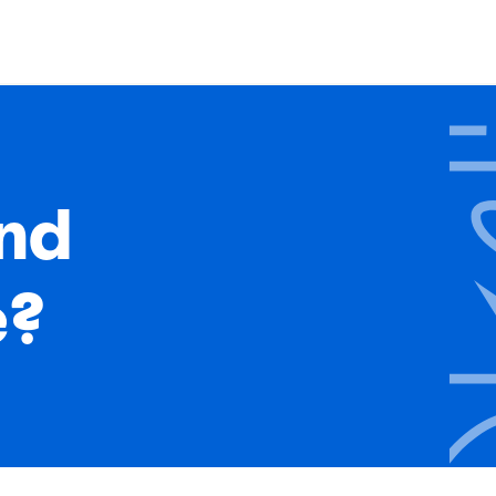
ind
e?