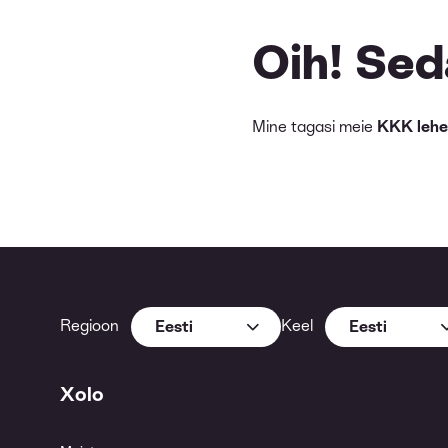
Oih! Seda
Mine tagasi meie
KKK lehe
Regioon
Keel
Eesti
Eesti
Xolo