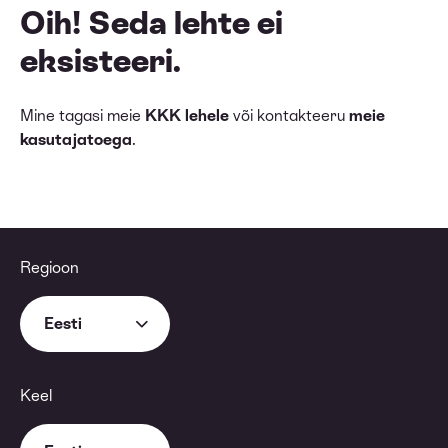
Oih! Seda lehte ei
eksisteeri.
Mine tagasi meie
KKK lehele
või kontakteeru
meie
kasutajatoega
.
Regioon
Eesti
Keel