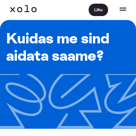
Liitu
Kuidas me sind
aidata saame?