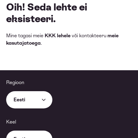
Oih! Seda lehte ei
eksisteeri.
Mine tagasi meie
KKK lehele
või kontakteeru
meie
kasutajatoega
.
Regioon
Eesti
Keel