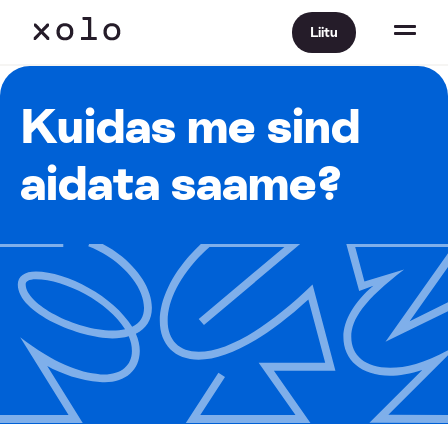
Liitu
Kuidas me sind
aidata saame?