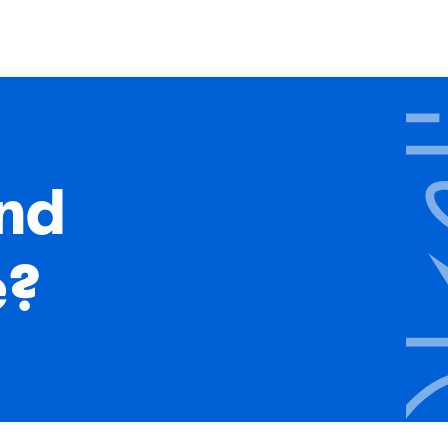
ind
e?