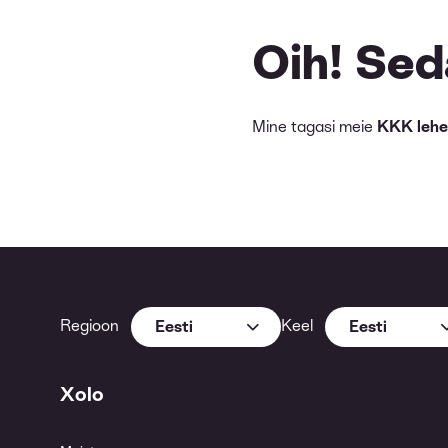
Oih! Seda
Mine tagasi meie
KKK lehe
Regioon
Keel
Eesti
Eesti
Xolo