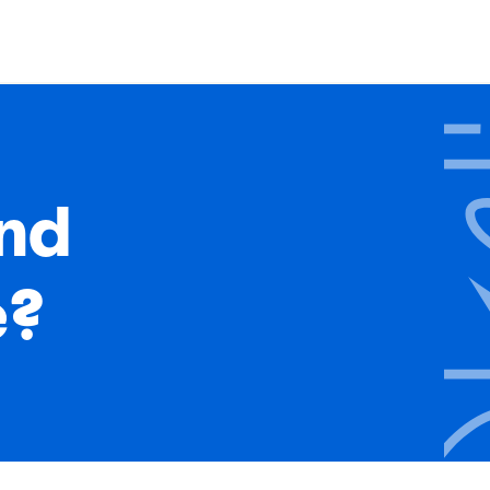
ind
e?