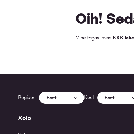
Oih! Seda
Mine tagasi meie
KKK lehe
Regioon
Keel
Eesti
Eesti
Xolo