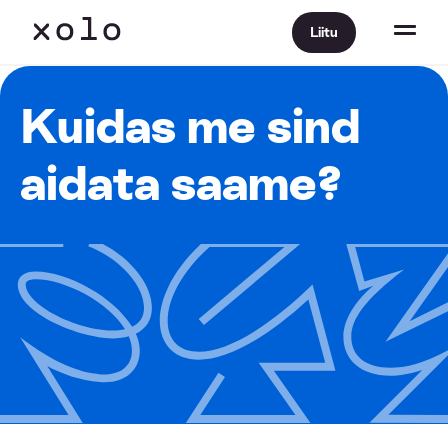
Liitu
Kuidas me sind
aidata saame?