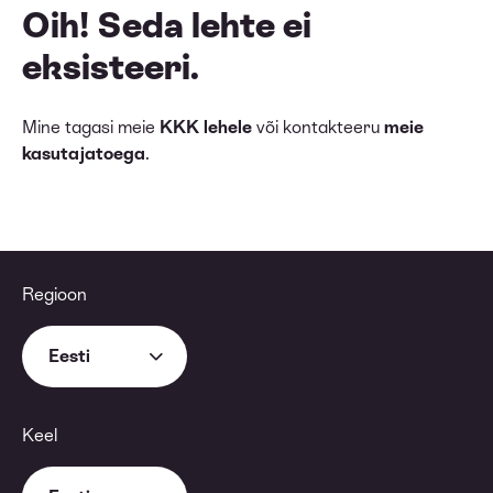
Oih! Seda lehte ei
eksisteeri.
Mine tagasi meie
KKK lehele
või kontakteeru
meie
kasutajatoega
.
Regioon
Eesti
Keel