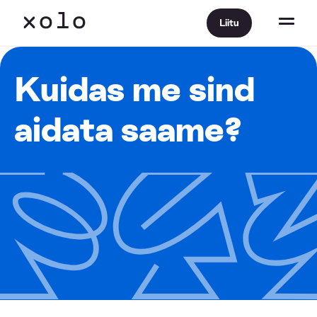
Liitu
Kuidas me sind
aidata saame?