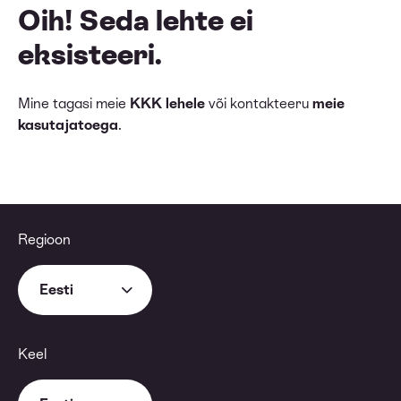
Oih! Seda lehte ei
eksisteeri.
Mine tagasi meie
KKK lehele
või kontakteeru
meie
kasutajatoega
.
Regioon
Eesti
Keel