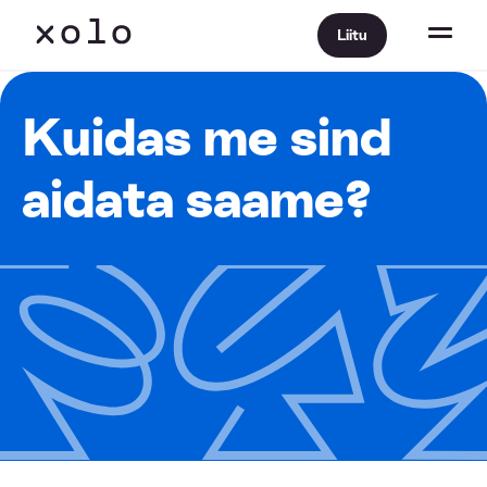
Liitu
Kuidas me sind
aidata saame?