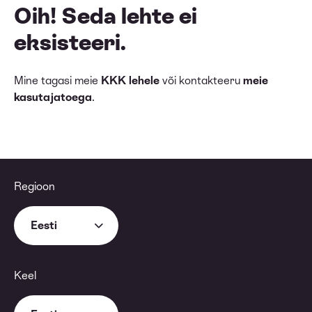
Oih! Seda lehte ei
eksisteeri.
Mine tagasi meie
KKK lehele
või kontakteeru
meie
kasutajatoega
.
Regioon
Eesti
Keel