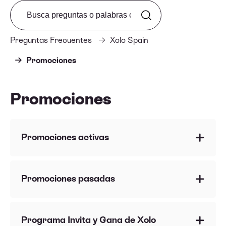
Search from FAQ
Preguntas Frecuentes
Xolo Spain
Promociones
Promociones
Promociones activas
Renta Incluida en Planes de Suscripción
Promociones pasadas
Promoción primeros 3 meses gratis con el plan
Global en España - julio 2026 - Términos &
Programa Invita y Gana de Xolo
Condiciones